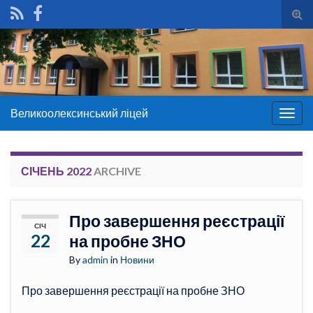
Tog
sear
for
Великоолексинський ліцей
Togg
navig
СІЧЕНЬ 2022
ARCHIVE
Про завершення реєстрації
СІЧ
22
на пробне ЗНО
By
admin
in
Новини
Про завершення реєстрації на пробне ЗНО