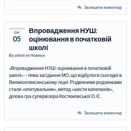
Залишити коментар
Впровадження НУШ:
СІЧ
05
оцінювання в початковій
школі
By
admin
in
Новини
«Впровадження НУШ: оцінювання в початковій
школі» – тема засідання МО, що відбулося сьогодні в
Великоолексинському ліцеї. Різдвяними родзинками
стали «опитувальник», метод «шести капелюхів»,
ділова гра супервізора Костюковської О. Є.
Залишити коментар