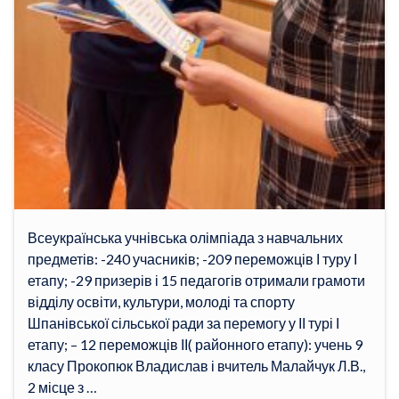
Всеукраїнська учнівська олімпіада з навчальних
предметів: -240 учасників; -209 переможців І туру І
етапу; -29 призерів і 15 педагогів отримали грамоти
відділу освіти, культури, молоді та спорту
Шпанівської сільської ради за перемогу у ІІ турі І
етапу; – 12 переможців ІІ( районного етапу): учень 9
класу Прокопюк Владислав і вчитель Малайчук Л.В.,
2 місце з …