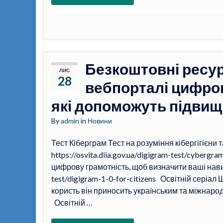
Безкоштовні ресур
ЛИС
28
вебпорталі цифров
які допоможуть підвищ
By
admin
in
Новини
Тест Кіберграм Тест на розуміння кібергігієни 
https://osvita.diia.gov.ua/digigram-test/cyber
цифрову грамотність, щоб визначити ваші навички
test/digigram-1-0-for-citizens Освітній серіал 
користь він приносить українським та міжнародним
Освітній …