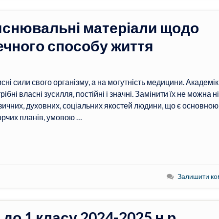
яснювальні матеріали щодо
ечного способу життя
сні сили свого організму, а на могутність медицини. Академік
ні власні зусилля, постійні і значні. Замінити їх не можна н
ізичних, духовних, соціальних якостей людини, що є основною 
орчих планів, умовою …
Залишити ко
до 1 класу 2024-2025 н.р.