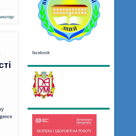
ментар
»
facebook
сті
ку
igence