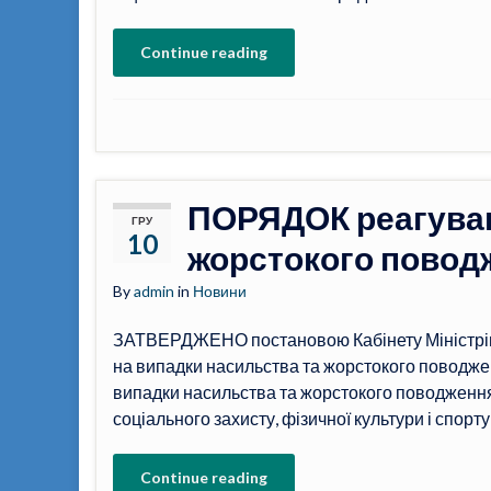
Continue reading
ПОРЯДОК реагуван
ГРУ
10
жорстокого поводж
By
admin
in
Новини
ЗАТВЕРДЖЕНО постановою Кабінету Міністрів
на випадки насильства та жорстокого поводжен
випадки насильства та жорстокого поводження з
соціального захисту, фізичної культури і спорт
Continue reading