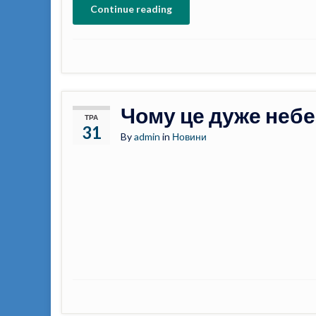
Continue reading
Чому це дуже небе
ТРА
31
By
admin
in
Новини