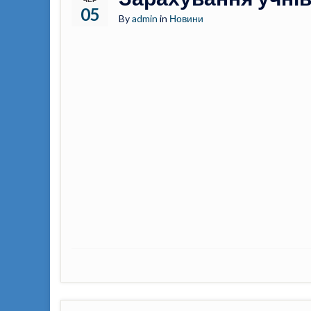
05
By
admin
in
Новини