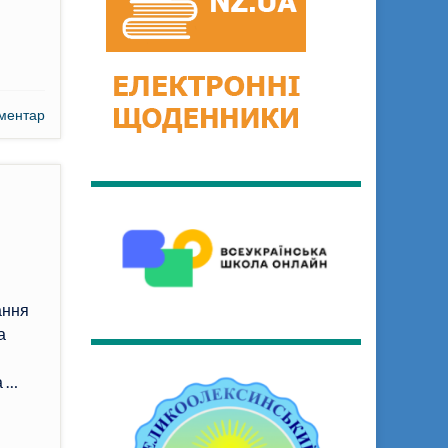
ментар
ання
а
а …