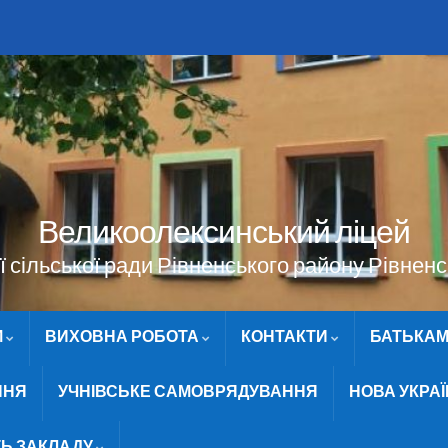
Великоолексинський ліцей
 сільської ради Рівненського району Рівненс
М
ВИХОВНА РОБОТА
КОНТАКТИ
БАТЬКА
ННЯ
УЧНІВСЬКЕ САМОВРЯДУВАННЯ
НОВА УКРА
ТЬ ЗАКЛАДУ