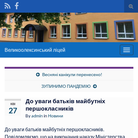
Tog
sear
for
Великоолексинський ліцей
Togg
navig
Весняні канікули перенесено!
ЗУПИНИМО ПАНДЕМІЮ
До уваги батьків майбутніх
КВІ
першокласників
27
By
admin
in
Новини
До уваги батьків майбутніх першокласників.
Повідомляємо, що на виконання наказу Міністерства