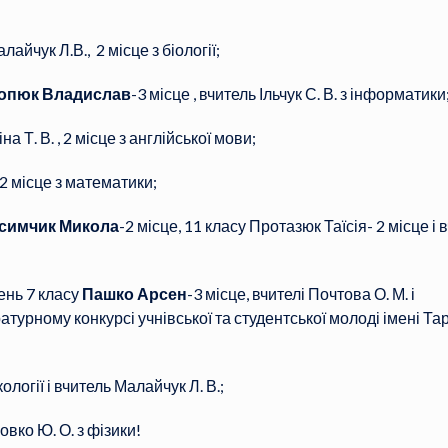
лайчук Л.В., 2 місце з біології;
опюк Владислав
-3 місце , вчитель Ільчук С. В. з інформатики
на Т. В. , 2 місце з англійської мови;
, 2 місце з математики;
симчик Микола
-2 місце, 11 класу Протазюк Таїсія- 2 місце і 
чень 7 класу
Пашко Арсен
-3 місце, вчителі Почтова О. М. і
турному конкурсі учнівської та студентської молоді імені Та
кології і вчитель Малайчук Л. В.;
ловко Ю. О. з фізики!