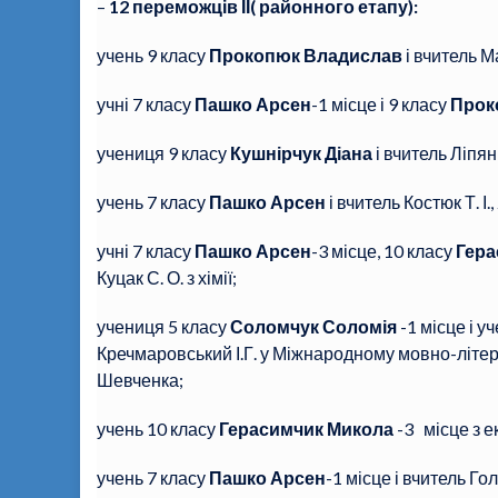
–
12 переможців ІІ( районного етапу):
учень 9 класу
Прокопюк Владислав
і вчитель Ма
учні 7 класу
Пашко Арсен
-1 місце і 9 класу
Прок
учениця 9 класу
Кушнірчук Діана
і вчитель Ліпяні
учень 7 класу
Пашко Арсен
і вчитель Костюк Т. І.
учні 7 класу
Пашко Арсен
-3 місце, 10 класу
Гера
Куцак С. О. з хімії;
учениця 5 класу
Соломчук Соломія
-1 місце і у
Кречмаровський І.Г. у Міжнародному мовно-літера
Шевченка;
учень 10 класу
Герасимчик Микола
-3 місце з е
учень 7 класу
Пашко Арсен
-1 місце і вчитель Го