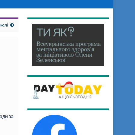
колі
ради за