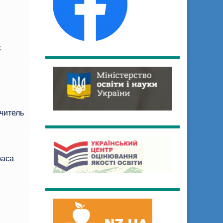
;
вчитель
раса