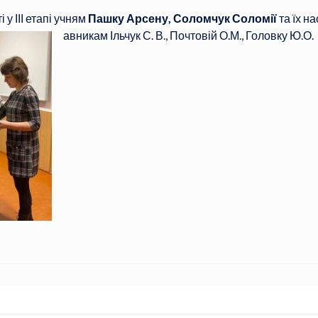
 у ІІІ етапі учням
Пашку Арсену, Соломчук Соломії
та їх на
авникам Ільчук С. В., Почтовій О.М., Головку Ю.О.