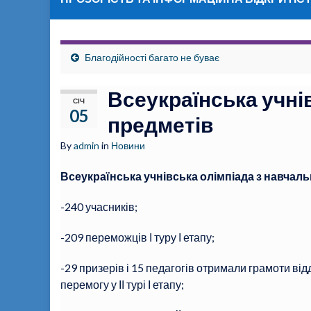
Благодійності багато не буває
Всеукраїнська учні
СІЧ
05
предметів
By
admin
in
Новини
Всеукраїнська учнівська олімпіада з навчаль
-240 учасників;
-209 переможців І туру І етапу;
-29 призерів і 15 педагогів отримали грамоти відд
перемогу у ІІ турі І етапу;