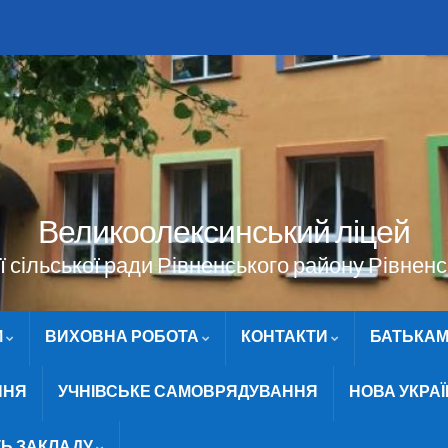
Великоолексинський ліцей
 сільської ради Рівненського району Рівненс
М
ВИХОВНА РОБОТА
КОНТАКТИ
БАТЬКА
ННЯ
УЧНІВСЬКЕ САМОВРЯДУВАННЯ
НОВА УКРА
ТЬ ЗАКЛАДУ