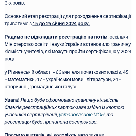
3-х років.
Основний етап реєстрації для проходження сертифікації
триватиме з
15 до 25 січня 2024 року.
Радимо не відкладати реєстрацію на потім,
оскільки
Міністерство освіти і науки України встановило граничну
кількість учителів, які можуть пройти сертифікацію у 2024
році
у Рівненській області – 63 вчителя початкових класів, 45
– математики, 47 – української мови і літератури, 24 –
історичної, громадянської галузі.
Увага!
Якщо буде сформовано граничну кількість
бланків реєстраційних карток-заяв згідно із квотою
учасників сертифікації,
установленою МОН
, то
реєстрація буде припинена достроково.
Просимо вчителів, які володіють методиками