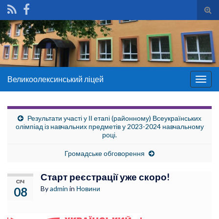
Tog
sear
for
Великоолексинський ліцей
Togg
navig
Результати участі у ІІ етапі (районному) Всеукраїнських
олімпіад із навчальних предметів у 2023-2024 навчальному
році.
Громадське обговорення
Старт реєстрації уже скоро!
СІЧ
By
admin
in
Новини
08