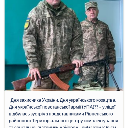
Дня захисника України, Дня українського козацтва,
Дня української повстанської армії (УПА)?? – у ліцеї
відбулась зустріч з представниками Рівненського
районного Територіального центру комплектування
та соціальної підтримки майором Грибчуком Юрієм