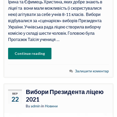
Ірина та Єфимець Христина, яких добре знають в
ліцеї та вони мали можливість (і скористувалися
нею) агітувати за себе учнів 8-11 класів. Вибори
відбувалися за «сценарієм» виборів Президента
України. Учнівська рада ліцею створила виборчу
комісію у складі шести чоловік. Головою була
Протазюк Таїсія учениця …
Continue reading
Залишити коментар
Вибори Президента ліцею
ВЕР
22
2021
By
admin
in
Новини