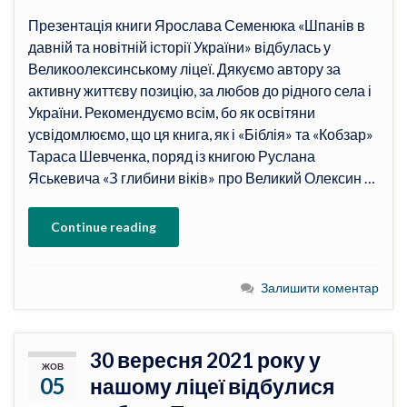
Презентація книги Ярослава Семенюка «Шпанів в
давній та новітній історії України» відбулась у
Великоолексинському ліцеї. Дякуємо автору за
активну життєву позицію, за любов до рідного села і
України. Рекомендуємо всім, бо як освітяни
усвідомлюємо, що ця книга, як і «Біблія» та «Кобзар»
Тараса Шевченка, поряд із книгою Руслана
Яськевича «З глибини віків» про Великий Олексин …
Continue reading
Залишити коментар
30 вересня 2021 року у
ЖОВ
05
нашому ліцеї відбулися