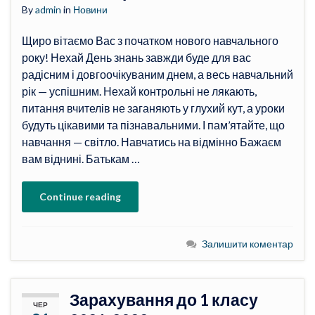
By
admin
in
Новини
Щиро вітаємо Вас з початком нового навчального
року! Нехай День знань завжди буде для вас
радісним і довгоочікуваним днем, а весь навчальний
рік — успішним. Нехай контрольні не лякають,
питання вчителів не заганяють у глухий кут, а уроки
будуть цікавими та пізнавальними. І пам’ятайте, що
навчання — світло. Навчатись на відмінно Бажаєм
вам віднині. Батькам …
Continue reading
Залишити коментар
Зарахування до 1 класу
ЧЕР