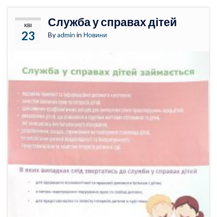
Служба у справах дітей
КВІ
23
By
admin
in
Новини